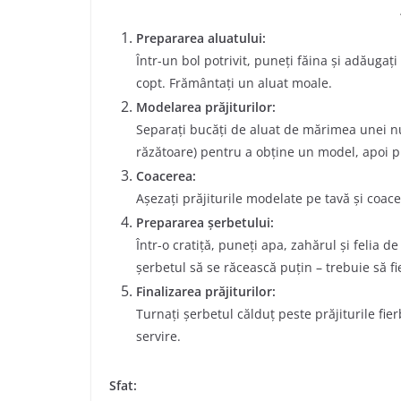
Prepararea aluatului:
Într-un bol potrivit, puneți făina și adăugați
copt. Frământați un aluat moale.
Modelarea prăjiturilor:
Separați bucăți de aluat de mărimea unei nuc
răzătoare) pentru a obține un model, apoi pl
Coacerea:
Așezați prăjiturile modelate pe tavă și coace
Prepararea șerbetului:
Într-o cratiță, puneți apa, zahărul și felia de
șerbetul să se răcească puțin – trebuie să fi
Finalizarea prăjiturilor:
Turnați șerbetul călduț peste prăjiturile fier
servire.
Sfat: