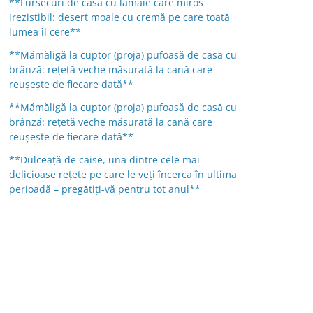
**Fursecuri de casă cu lămâie care miros
irezistibil: desert moale cu cremă pe care toată
lumea îl cere**
**Mămăligă la cuptor (proja) pufoasă de casă cu
brânză: rețetă veche măsurată la cană care
reușește de fiecare dată**
**Mămăligă la cuptor (proja) pufoasă de casă cu
brânză: rețetă veche măsurată la cană care
reușește de fiecare dată**
**Dulceață de caise, una dintre cele mai
delicioase rețete pe care le veți încerca în ultima
perioadă – pregătiți-vă pentru tot anul**