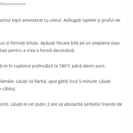
Advertisements
 untul topit amestecat cu uleiul. Adăugați laptele și praful de
i și formați biluțe. Apăsați fiecare bilă pe un pieptene (sau
iați pentru a crea o formă decorativă.
ți-le în cuptorul preîncălzit la 180°C până devin aurii.
 lămâie. Lăsați să fiarbă, apoi gătiți încă 5 minute. Lăsați
e călduț.
binți. Lăsați-le cel puțin 2 ore să absoarbă șerbetul înainte de