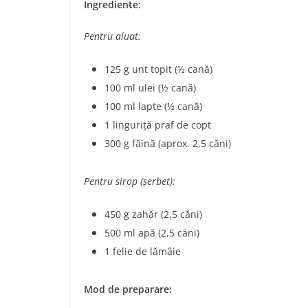
Ingrediente:
Pentru aluat:
125 g unt topit (½ cană)
100 ml ulei (½ cană)
100 ml lapte (½ cană)
1 linguriță praf de copt
300 g făină (aprox. 2,5 căni)
Pentru sirop (șerbet):
450 g zahăr (2,5 căni)
500 ml apă (2,5 căni)
1 felie de lămâie
Mod de preparare: