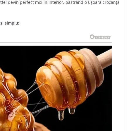
fel devin perfect moi în interior, păstrând o ușoară crocanță
și simplu!