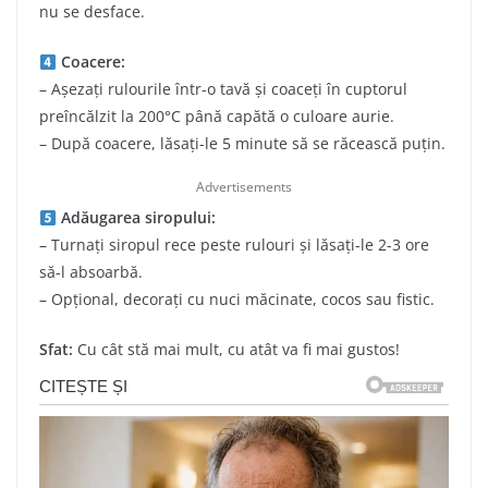
nu se desface.
Coacere:
– Așezați rulourile într-o tavă și coaceți în cuptorul
preîncălzit la 200°C până capătă o culoare aurie.
– După coacere, lăsați-le 5 minute să se răcească puțin.
Advertisements
Adăugarea siropului:
– Turnați siropul rece peste rulouri și lăsați-le 2-3 ore
să-l absoarbă.
– Opțional, decorați cu nuci măcinate, cocos sau fistic.
Sfat:
Cu cât stă mai mult, cu atât va fi mai gustos!