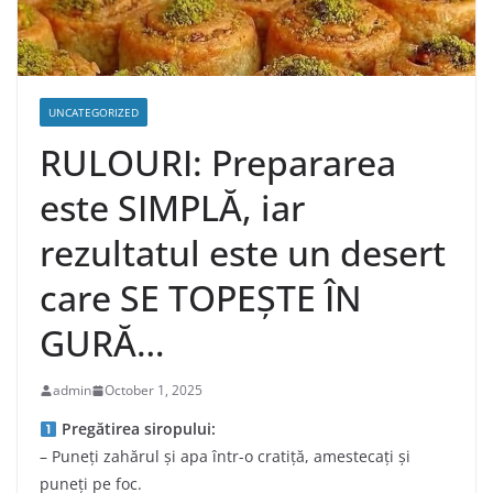
UNCATEGORIZED
RULOURI: Prepararea
este SIMPLĂ, iar
rezultatul este un desert
care SE TOPEȘTE ÎN
GURĂ…
admin
October 1, 2025
Pregătirea siropului:
– Puneți zahărul și apa într-o cratiță, amestecați și
puneți pe foc.