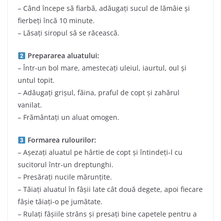
– Când începe să fiarbă, adăugați sucul de lămâie și
fierbeți încă 10 minute.
– Lăsați siropul să se răcească.
Prepararea aluatului:
– Într-un bol mare, amestecați uleiul, iaurtul, oul și
untul topit.
– Adăugați grișul, făina, praful de copt și zahărul
vanilat.
– Frământați un aluat omogen.
Formarea rulourilor:
– Așezați aluatul pe hârtie de copt și întindeți-l cu
sucitorul într-un dreptunghi.
– Presărați nucile mărunțite.
– Tăiați aluatul în fâșii late cât două degete, apoi fiecare
fâșie tăiați-o pe jumătate.
– Rulați fâșiile strâns și presați bine capetele pentru a